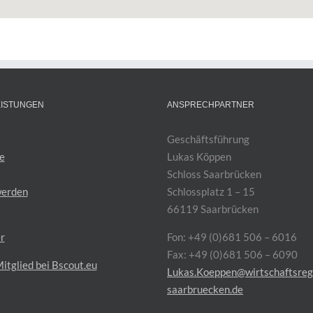
EISTUNGEN
ANSPRECHPARTNER
Geschäftsführung
e
Lukas Köppen
Schloss Saarbrücken
werden
Schlossplatz 1 – 15
66119 Saarbrücken
r
Fon: +49 (0)681 506 – 6016
Fax: +49 (0)681 506 – 6090
itglied bei Bscout.eu
Lukas.Koeppen@wirtschaftsreg
saarbruecken.de