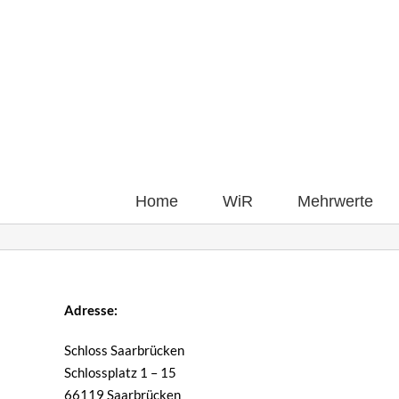
Zum
Inhalt
springen
Home
WiR
Mehrwerte
Adresse:
Schloss Saarbrücken
Schlossplatz 1 – 15
66119 Saarbrücken