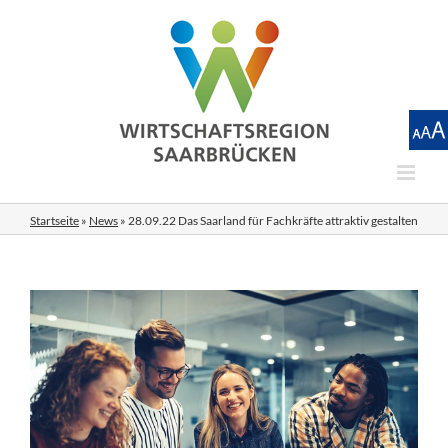
Zum
Inhalt
springen
Startseite
»
News
»
28.09.22 Das Saarland für Fachkräfte attraktiv gestalten
Zeige
grösseres
Bild