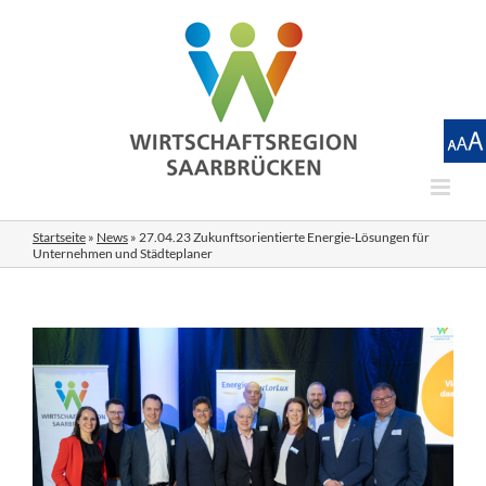
Zum
Inhalt
springen
Startseite
»
News
»
27.04.23 Zukunftsorientierte Energie-Lösungen für
Unternehmen und Städteplaner
Zeige
grösseres
Bild